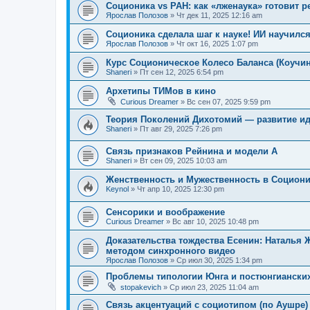
Соционика vs РАН: как «лженаука» готовит р
Ярослав Полозов
»
Чт дек 11, 2025 12:16 am
Соционика сделала шаг к науке! ИИ научилс
Ярослав Полозов
»
Чт окт 16, 2025 1:07 pm
Курс Соционическое Колесо Баланса (Коучин
Shaneri
»
Пт сен 12, 2025 6:54 pm
Архетипы ТИМов в кино
Curious Dreamer
»
Вс сен 07, 2025 9:59 pm
Теория Поколений Дихотомий — развитие и
Shaneri
»
Пт авг 29, 2025 7:26 pm
Связь признаков Рейнина и модели А
Shaneri
»
Вт сен 09, 2025 10:03 am
Женственность и Мужественность в Социон
Keynol
»
Чт апр 10, 2025 12:30 pm
Сенсорики и воображение
Curious Dreamer
»
Вс авг 10, 2025 10:48 pm
Доказательства тождества Есенин: Наталья 
методом синхронного видео
Ярослав Полозов
»
Ср июл 30, 2025 1:34 pm
Проблемы типологии Юнга и постюнгиански
stopakevich
»
Ср июл 23, 2025 11:04 am
Связь акцентуаций с социотипом (по Аушре)