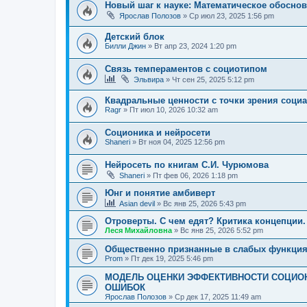
Новый шаг к науке: Математическое обоснов
Ярослав Полозов
»
Ср июл 23, 2025 1:56 pm
Детский блок
Билли Джин
»
Вт апр 23, 2024 1:20 pm
Связь темпераментов с социотипом
Эльвира
»
Чт сен 25, 2025 5:12 pm
Квадральные ценности с точки зрения соци
Ragr
»
Пт июл 10, 2026 10:32 am
Соционика и нейросети
Shaneri
»
Вт ноя 04, 2025 12:56 pm
Нейросеть по книгам С.И. Чурюмова
Shaneri
»
Пт фев 06, 2026 1:18 pm
Юнг и понятие амбиверт
Asian devil
»
Вс янв 25, 2026 5:43 pm
Отроверты. С чем едят? Критика концепции.
Леся Михайловна
»
Вс янв 25, 2026 5:52 pm
Общественно признанные в слабых функци
Prom
»
Пт дек 19, 2025 5:46 pm
МОДЕЛЬ ОЦЕНКИ ЭФФЕКТИВНОСТИ СОЦИОН
ОШИБОК
Ярослав Полозов
»
Ср дек 17, 2025 11:49 am