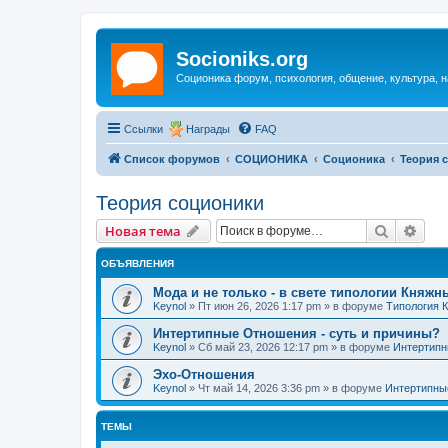
Socioniks.org
Соционика форум, психология, общение, культура, н
Ссылки
Награды
FAQ
Список форумов
СОЦИОНИКА
Соционика
Теория 
Теория соционики
Поиск
Рас
Новая тема
ОБЪЯВЛЕНИЯ
Мода и не только - в свете типологии Княжн
Keynol
»
Пт июн 26, 2026 1:17 pm
» в форуме
Типология 
Интертипные Отношения - суть и причины?
Keynol
»
Сб май 23, 2026 12:17 pm
» в форуме
Интертипн
Эхо-Отношения
Keynol
»
Чт май 14, 2026 3:36 pm
» в форуме
Интертипны
ТЕМЫ