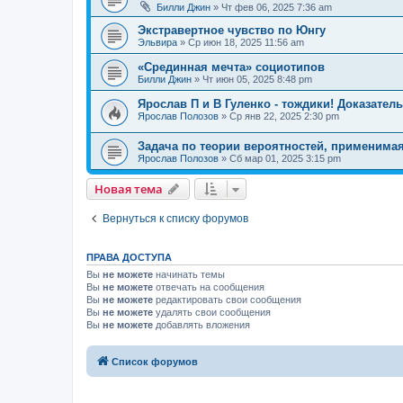
Билли Джин
»
Чт фев 06, 2025 7:36 am
Экстравертное чувство по Юнгу
Эльвира
»
Ср июн 18, 2025 11:56 am
«Срединная мечта» социотипов
Билли Джин
»
Чт июн 05, 2025 8:48 pm
Ярослав П и В Гуленко - тождики! Доказате
Ярослав Полозов
»
Ср янв 22, 2025 2:30 pm
Задача по теории вероятностей, применим
Ярослав Полозов
»
Сб мар 01, 2025 3:15 pm
Новая тема
Вернуться к списку форумов
ПРАВА ДОСТУПА
Вы
не можете
начинать темы
Вы
не можете
отвечать на сообщения
Вы
не можете
редактировать свои сообщения
Вы
не можете
удалять свои сообщения
Вы
не можете
добавлять вложения
Список форумов