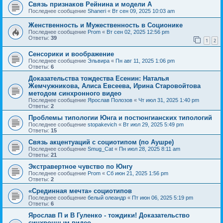
Связь признаков Рейнина и модели А
Последнее сообщение
Shaneri
«
Вт сен 09, 2025 10:03 am
Женственность и Мужественность в Соционике
Последнее сообщение
Prom
«
Вт сен 02, 2025 12:56 pm
Ответы:
39
1
2
Сенсорики и воображение
Последнее сообщение
Эльвира
«
Пн авг 11, 2025 1:06 pm
Ответы:
6
Доказательства тождества Есенин: Наталья
Жемчужникова, Алиса Евсеева, Ирина Старовойтова
методом синхронного видео
Последнее сообщение
Ярослав Полозов
«
Чт июл 31, 2025 1:40 pm
Ответы:
2
Проблемы типологии Юнга и постюнгианских типологий
Последнее сообщение
stopakevich
«
Вт июл 29, 2025 5:49 pm
Ответы:
15
Связь акцентуаций с социотипом (по Аушре)
Последнее сообщение
Smug_Cat
«
Пн июл 28, 2025 8:11 am
Ответы:
21
Экстравертное чувство по Юнгу
Последнее сообщение
Prom
«
Сб июн 21, 2025 1:56 pm
Ответы:
2
«Срединная мечта» социотипов
Последнее сообщение
белый олеандр
«
Пт июн 06, 2025 5:19 pm
Ответы:
6
Ярослав П и В Гуленко - тождики! Доказательство
синхронным видео