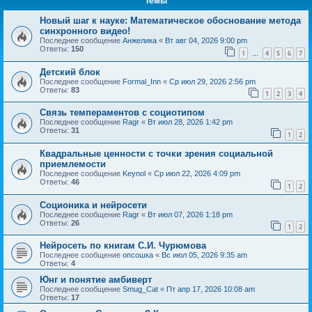
Темы
Новый шаг к науке: Математическое обоснование метода
синхронного видео!
Последнее сообщение
Анжелика
«
Вт авг 04, 2026 9:00 pm
Ответы:
150
1
4
5
6
7
…
Детский блок
Последнее сообщение
Formal_Inn
«
Ср июл 29, 2026 2:56 pm
Ответы:
83
1
2
3
4
Связь темпераментов с социотипом
Последнее сообщение
Ragr
«
Вт июл 28, 2026 1:42 pm
Ответы:
31
1
2
Квадральные ценности с точки зрения социальной
приемлемости
Последнее сообщение
Keynol
«
Ср июл 22, 2026 4:09 pm
Ответы:
46
1
2
Соционика и нейросети
Последнее сообщение
Ragr
«
Вт июл 07, 2026 1:18 pm
Ответы:
26
1
2
Нейросеть по книгам С.И. Чурюмова
Последнее сообщение
опсошка
«
Вс июл 05, 2026 9:35 am
Ответы:
4
Юнг и понятие амбиверт
Последнее сообщение
Smug_Cat
«
Пт апр 17, 2026 10:08 am
Ответы:
17