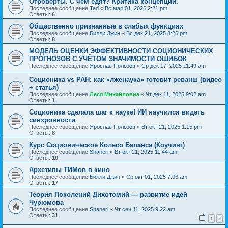
Отроверты. С чем едят? Критика концепции.
Последнее сообщение
Ted
«
Вс мар 01, 2026 2:21 pm
Ответы:
6
Общественно признанные в слабых функциях
Последнее сообщение
Билли Джин
«
Вс дек 21, 2025 8:26 pm
Ответы:
8
МОДЕЛЬ ОЦЕНКИ ЭФФЕКТИВНОСТИ СОЦИОНИЧЕСКИХ
ПРОГНОЗОВ С УЧЁТОМ ЗНАЧИМОСТИ ОШИБОК
Последнее сообщение
Ярослав Полозов
«
Ср дек 17, 2025 11:49 am
Соционика vs РАН: как «лженаука» готовит реванш (видео
+ статья)
Последнее сообщение
Леся Михайловна
«
Чт дек 11, 2025 9:02 am
Ответы:
1
Соционика сделала шаг к науке! ИИ научился видеть
синхронности
Последнее сообщение
Ярослав Полозов
«
Вт окт 21, 2025 1:15 pm
Ответы:
8
Курс Соционическое Колесо Баланса (Коучинг)
Последнее сообщение
Shaneri
«
Вт окт 21, 2025 11:44 am
Ответы:
10
Архетипы ТИМов в кино
Последнее сообщение
Билли Джин
«
Ср окт 01, 2025 7:06 am
Ответы:
17
Теория Поколений Дихотомий — развитие идей
Чурюмова
Последнее сообщение
Shaneri
«
Чт сен 11, 2025 9:22 am
Ответы:
31
1
2