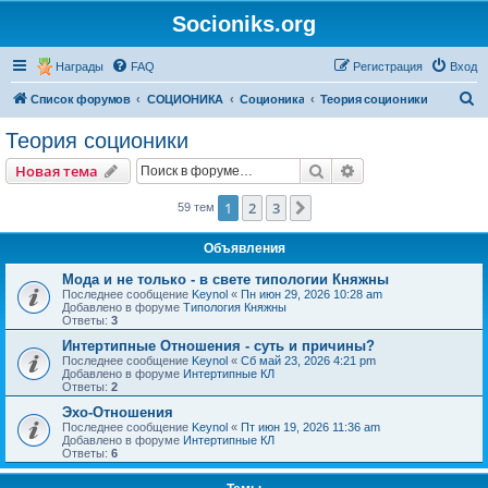
Socioniks.org
Награды
FAQ
Регистрация
Вход
П
Список форумов
СОЦИОНИКА
Соционика
Теория соционики
о
Теория соционики
и
Поиск
Расширенный пои
Новая тема
с
к
1
2
3
След.
59 тем
Объявления
Мода и не только - в свете типологии Княжны
Последнее сообщение
Keynol
«
Пн июн 29, 2026 10:28 am
Добавлено в форуме
Типология Княжны
Ответы:
3
Интертипные Отношения - суть и причины?
Последнее сообщение
Keynol
«
Сб май 23, 2026 4:21 pm
Добавлено в форуме
Интертипные КЛ
Ответы:
2
Эхо-Отношения
Последнее сообщение
Keynol
«
Пт июн 19, 2026 11:36 am
Добавлено в форуме
Интертипные КЛ
Ответы:
6