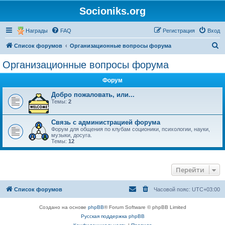
Socioniks.org
Награды
FAQ
Регистрация
Вход
П
Список форумов
Организационные вопросы форума
о
Организационные вопросы форума
и
Форум
с
к
Добро пожаловать, или...
Темы:
2
Связь с администрацией форума
Форум для общения по клубам соционики, психологии, науки,
музыки, досуга.
Темы:
12
Перейти
Список форумов
Часовой пояс:
UTC+03:00
Создано на основе
phpBB
® Forum Software © phpBB Limited
Русская поддержка phpBB