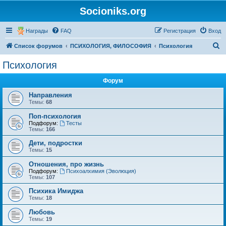
Socioniks.org
Награды
FAQ
Регистрация
Вход
П
Список форумов
ПСИХОЛОГИЯ, ФИЛОСОФИЯ
Психология
о
Психология
и
Форум
с
к
Направления
Темы:
68
Поп-психология
Подфорум:
Тесты
Темы:
166
Дети, подростки
Темы:
15
Отношения, про жизнь
Подфорум:
Психоалхимия (Эволюция)
Темы:
107
Психика Имиджа
Темы:
18
Любовь
Темы:
19