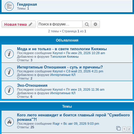
Гендерная
Темы:
1
Поиск
Расширенный пои
Новая тема
2 темы • Страница
1
из
1
Объявления
Мода и не только - в свете типологии Княжны
Последнее сообщение
Keynol
«
Пн июн 29, 2026 10:28 am
Добавлено в форуме
Типология Княжны
Ответы:
3
Интертипные Отношения - суть и причины?
Последнее сообщение
Keynol
«
Сб май 23, 2026 4:21 pm
Добавлено в форуме
Интертипные КЛ
Ответы:
2
Эхо-Отношения
Последнее сообщение
Keynol
«
Пт июн 19, 2026 11:36 am
Добавлено в форуме
Интертипные КЛ
Ответы:
6
Темы
Кого люто ненавидит и боится главный герой "Сужебного
романа"?!
Последнее сообщение
Ragr
«
Вс авг 09, 2026 9:03 pm
Ответы:
25
1
2