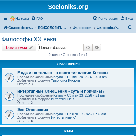
Socioniks.org
Награды
FAQ
Регистрация
Вход
П
Список форумов
ПСИХОЛОГИЯ, ФИЛОСОФИЯ
Философия
Философы XX века
о
Философы XX века
и
Поиск
Расширенный пои
Новая тема
с
2 темы • Страница
1
из
1
к
Объявления
Мода и не только - в свете типологии Княжны
Последнее сообщение
Keynol
«
Пн июн 29, 2026 10:28 am
Добавлено в форуме
Типология Княжны
Ответы:
3
Интертипные Отношения - суть и причины?
Последнее сообщение
Keynol
«
Сб май 23, 2026 4:21 pm
Добавлено в форуме
Интертипные КЛ
Ответы:
2
Эхо-Отношения
Последнее сообщение
Keynol
«
Пт июн 19, 2026 11:36 am
Добавлено в форуме
Интертипные КЛ
Ответы:
6
Темы