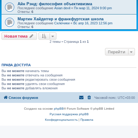
Айн Рэнд: философия объективизма
Последнее сообщение
Asian devil
«
Пн мар 11, 2024 9:00 pm
Ответы:
6
Мартин Хайдеггер и франкфуртская школа
Последнее сообщение
Сключики
«
Вс апр 16, 2023 12:56 pm
Ответы:
6
Новая тема
2 темы • Страница
1
из
1
Перейти
ПРАВА ДОСТУПА
Вы
не можете
начинать темы
Вы
не можете
отвечать на сообщения
Вы
не можете
редактировать свои сообщения
Вы
не можете
удалять свои сообщения
Вы
не можете
добавлять вложения
Список форумов
Часовой пояс:
UTC+03:00
Создано на основе
phpBB
® Forum Software © phpBB Limited
Русская поддержка phpBB
Конфиденциальность
|
Правила