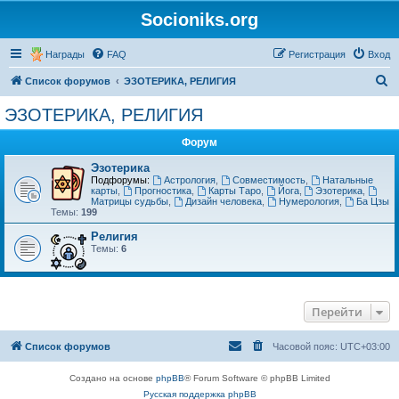
Socioniks.org
Награды
FAQ
Регистрация
Вход
П
Список форумов
ЭЗОТЕРИКА, РЕЛИГИЯ
о
ЭЗОТЕРИКА, РЕЛИГИЯ
и
Форум
с
к
Эзотерика
Подфорумы:
Астрология
,
Совместимость
,
Натальные
карты
,
Прогностика
,
Карты Таро
,
Йога
,
Эзотерика
,
Матрицы судьбы
,
Дизайн человека
,
Нумерология
,
Ба Цзы
Темы:
199
Религия
Темы:
6
Перейти
Список форумов
Часовой пояс:
UTC+03:00
Создано на основе
phpBB
® Forum Software © phpBB Limited
Русская поддержка phpBB