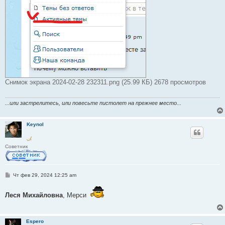
Снимок экрана 2024-02-28 232311.png (25.99 КБ) 2678 просмотров
...или застрелитесь, или повесьте пистолет на прежнее место...
Keynol
Советник
С
Чт фев 29, 2024 12:25 am
о
о
б
Леся Михайловна
, Мерси
щ
е
н
и
Espero
е