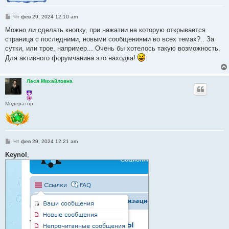
С
Чт фев 29, 2024 12:10 am
о
о
Можно ли сделать кнопку, при нажатии на которую открывается
б
страница с последними, новыми сообщениями во всех темах?.. За
щ
е
сутки, или трое, например... Очень бы хотелось такую возможность.
н
Для активного форумчанина это находка!
и
е
Леся Михайловна
Модератор
С
Чт фев 29, 2024 12:21 am
о
о
Keynol
,
б
щ
е
н
и
е