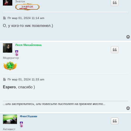
Знаток
С
Пт мар 01, 2024 11:14 am
о
о
О, у кого-то ник позеленел.)
б
щ
е
н
и
Леся Михайловна
е
Модератор
С
Пт мар 01, 2024 11:33 am
о
о
Espero
, спасибо )
б
щ
е
н
и
...или застрелитесь, или повесьте пистолет на прежнее место...
е
ФинтУшами
Активист