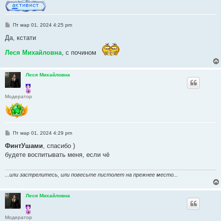
С
Пт мар 01, 2024 4:25 pm
о
о
Да, кстати
б
щ
Леся Михайловна
, с почином
е
н
и
е
Леся Михайловна
Модератор
С
Пт мар 01, 2024 4:29 pm
о
о
ФинтУшами
, спасибо )
б
будете воспитывать меня, если чё
щ
е
н
и
...или застрелитесь, или повесьте пистолет на прежнее место...
е
Леся Михайловна
Модератор