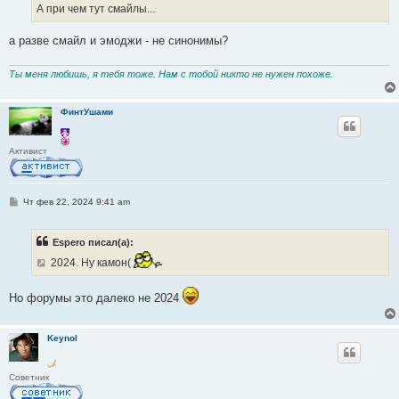
А при чем тут смайлы...
а разве смайл и эмоджи - не синонимы?
Ты меня любишь, я тебя тоже. Нам с тобой никто не нужен похоже.
ФинтУшами
Активист
С
Чт фев 22, 2024 9:41 am
о
о
б
Espero писал(а):
щ
е
2024. Ну камон(
н
и
е
Но форумы это далеко не 2024
Keynol
Советник