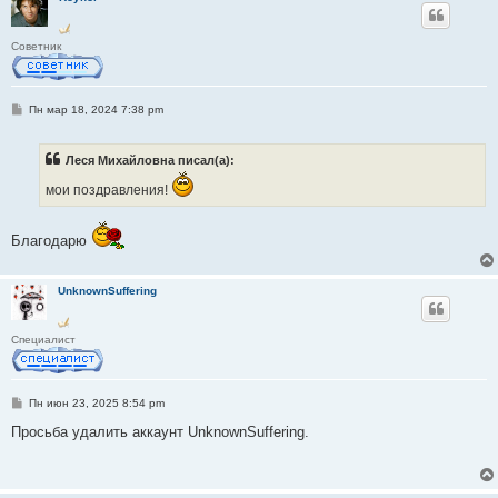
Советник
С
Пн мар 18, 2024 7:38 pm
о
о
б
Леся Михайловна писал(а):
щ
е
мои поздравления!
н
и
е
Благодарю
UnknownSuffering
Специалист
С
Пн июн 23, 2025 8:54 pm
о
о
Просьба удалить аккаунт UnknownSuffering.
б
щ
е
н
и