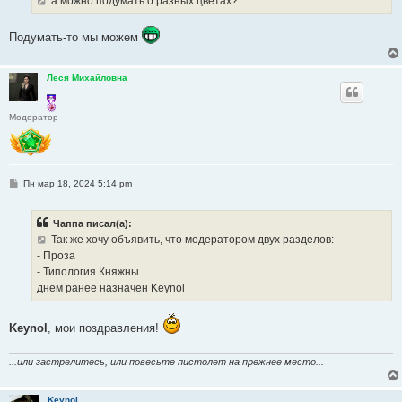
а можно подумать о разных цветах?
н
и
е
Подумать-то мы можем
Леся Михайловна
Модератор
С
Пн мар 18, 2024 5:14 pm
о
о
б
Чаппа писал(а):
щ
е
Так же хочу объявить, что модератором двух разделов:
н
- Проза
и
е
- Типология Княжны
днем ранее назначен Keynol
Keynol
, мои поздравления!
...или застрелитесь, или повесьте пистолет на прежнее место...
Keynol