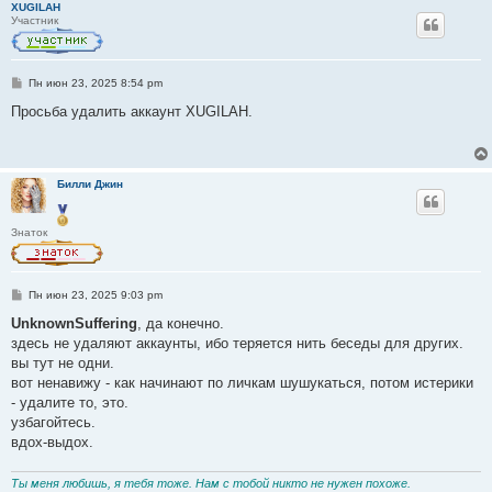
XUGILAH
е
Участник
С
Пн июн 23, 2025 8:54 pm
о
о
Просьба удалить аккаунт XUGILAH.
б
щ
е
н
и
Билли Джин
е
Знаток
С
Пн июн 23, 2025 9:03 pm
о
о
UnknownSuffering
, да конечно.
б
здесь не удаляют аккаунты, ибо теряется нить беседы для других.
щ
е
вы тут не одни.
н
вот ненавижу - как начинают по личкам шушукаться, потом истерики
и
е
- удалите то, это.
узбагойтесь.
вдох-выдох.
Ты меня любишь, я тебя тоже. Нам с тобой никто не нужен похоже.