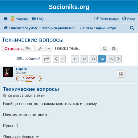
Socioniks.org
Награды
FAQ
Регистрация
Вход
П
Список форумов
Организационные вопросы форума
Связь с администрацией форума
о
Технические вопросы
и
Поиск
Расширен
Ответить
с
к
Страница
34
из
35
1
31
32
33
34
35
Пред.
След.
855 сообщений
…
Espero
Знаток
Технические вопросы
С
Ср фев 21, 2024 3:49 pm
о
о
Вообще непонятно, в каком месте затык и почему.
б
щ
е
Почему можно вставить
н
и
е
Руны: ᛗ
Яванские буквы: ꦒ