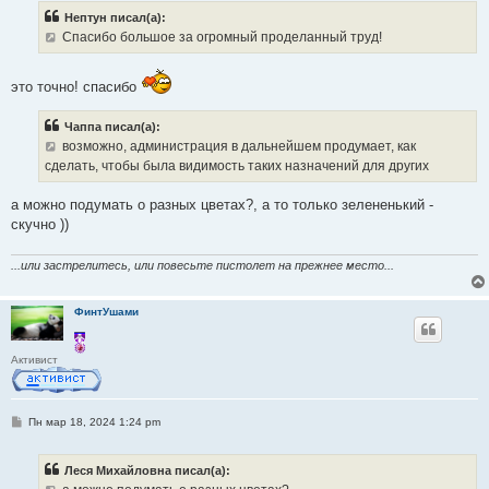
б
Нептун писал(а):
щ
е
Спасибо большое за огромный проделанный труд!
н
и
е
это точно! спасибо
Чаппа писал(а):
возможно, администрация в дальнейшем продумает, как
сделать, чтобы была видимость таких назначений для других
а можно подумать о разных цветах?, а то только зелененький -
скучно ))
...или застрелитесь, или повесьте пистолет на прежнее место...
ФинтУшами
Активист
С
Пн мар 18, 2024 1:24 pm
о
о
б
Леся Михайловна писал(а):
щ
е