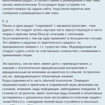
наполняемый раздел, и соответственно в размещённые в нём темы,
нахожу нежелательным. Если раздел будет устранён что
соответствовало бы задаче сайта, тогда более вероятны мои
сообщения в размещённые в нём темы.
P. S.
Пихать в один раздел "социоников" с магами/астрологами - тоже
дурость. Не следует путать научную часть присутствующую в части
теории и практики типов Юнга (в сочетании с гипотезами
Аугустинавичюте) с тем как идеи применяют в большинстве случаев.
Это забавно и недалеко от практического среднего, но
принципиально неверно с т.з. существа темы. Модерирующим не
следует судить о всех по собственным сложностям с пониманием и
применением теории.
-
Экстрасенсы, они же маги, имеют дело с преимущественно, а
хорошие с исключительно иррациональным восприятием и
иррациональным же влиянием на вероятности событий. Астрология -
оно же, прикидывающееся объективным знанием.
Когда соционика есть часть обычной психологии. Оперирует
общеизвестными и принятыми в современной науке явлениями как
сознание, внимание, виды информации, наблюдаемое поведение. В
отличии от астрологии, имеет понятные виды влияний и объективные
эксперименты с доказательством неслучайности отнесения людей к
типам Юнга (т.к. совпадение мнений выше случайного в несколько