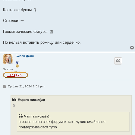
Коптские буквы: Ⲝ
Стрелки: ↦
Геометрические фигуры: ▧
Но нельзя вставить рожицу или сердечко.
Билли Джин
Знаток
С
Ср фев 21, 2024 3:51 pm
о
о
б
Espero писал(а):
щ
е
н
и
е
Чаппа писал(а):
а разве не на всех форумах так - чужие смайлы не
поддерживаются тупо