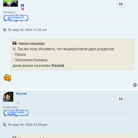
Активист
С
Пн мар 18, 2024 11:32 am
о
о
б
Чаппа писал(а):
щ
е
Так же хочу объявить, что модератором двух разделов:
н
- Проза
и
е
- Типология Княжны
днем ранее назначен
Keynol
Keynol
Советник
С
Пн мар 18, 2024 12:23 pm
о
о
б