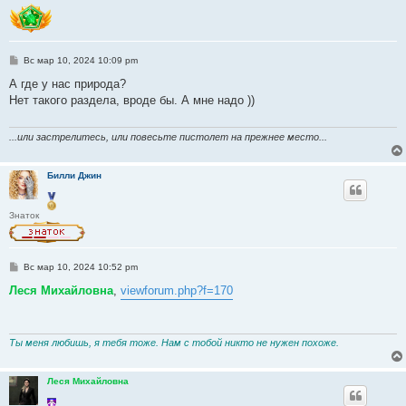
С
Вс мар 10, 2024 10:09 pm
о
о
А где у нас природа?
б
Нет такого раздела, вроде бы. А мне надо ))
щ
е
н
и
...или застрелитесь, или повесьте пистолет на прежнее место...
е
Билли Джин
Знаток
С
Вс мар 10, 2024 10:52 pm
о
о
Леся Михайловна
,
viewforum.php?f=170
б
щ
е
н
и
Ты меня любишь, я тебя тоже. Нам с тобой никто не нужен похоже.
е
Леся Михайловна