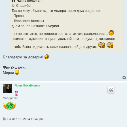
Чаппа писал(а):
щ
е
Спасибо!
н
Так же хочу объявить, что модератором двух разделов:
и
е
- Проза
- Типология Княжны
днем ранее назначен
Keynol
ник не светится, но модераторство этих уже разделов есть
возможно, администрация в дальнейшем продумает, как сделать,
чтобы была видимость таких назначений для других
Благодарю за доверие!
ФинтУшами
,
Мерси
Леся Михайловна
Модератор
С
Пн мар 18, 2024 12:42 pm
о
о