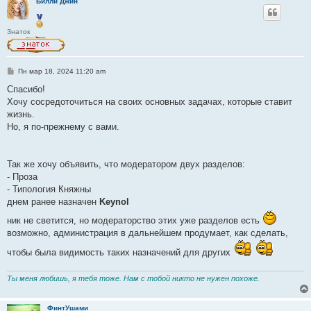
Билли Джин
Знаток
С
Пн мар 18, 2024 11:20 am
о
о
Спасибо!
б
Хочу сосредоточиться на своих основных задачах, которые ставит
щ
е
жизнь.
н
Но, я по-прежнему с вами.
и
е
Так же хочу объявить, что модератором двух разделов:
- Проза
- Типология Княжны
днем ранее назначен
Keynol
ник не светится, но модераторство этих уже разделов есть
возможно, администрация в дальнейшем продумает, как сделать,
чтобы была видимость таких назначений для других
Ты меня любишь, я тебя тоже. Нам с тобой никто не нужен похоже.
ФинтУшами