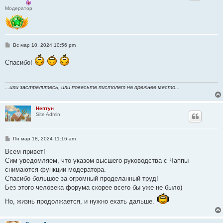
Модератор
С
Вс мар 10, 2024 10:56 pm
о
о
Спасибо!
б
щ
е
н
и
...или застрелитесь, или повесьте пистолет на прежнее место...
е
Нептун
Site Admin
С
Пн мар 18, 2024 11:16 am
о
о
Всем привет!
б
Сим уведомляем, что
указом высшего руководства
с Чаппы
щ
е
снимаются функции модератора.
н
Спасибо большое за огромный проделанный труд!
и
е
Без этого человека форума скорее всего бы уже не было)
Но, жизнь продолжается, и нужно ехать дальше.