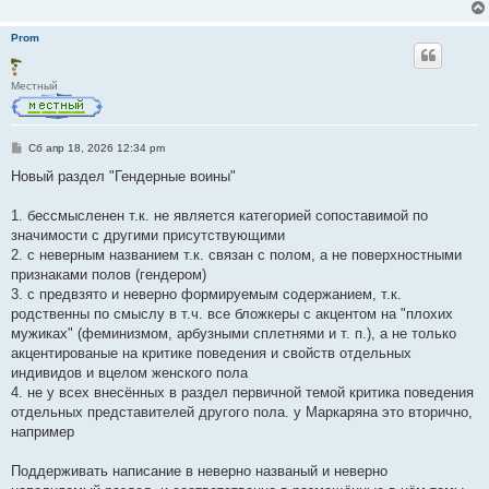
Prom
Местный
С
Сб апр 18, 2026 12:34 pm
о
о
Новый раздел "Гендерные воины"
б
щ
е
1. бессмысленен т.к. не является категорией сопоставимой по
н
значимости с другими присутствующими
и
е
2. с неверным названием т.к. связан с полом, а не поверхностными
признаками полов (гендером)
3. с предвзято и неверно формируемым содержанием, т.к.
родственны по смыслу в т.ч. все бложкеры с акцентом на "плохих
мужиках" (феминизмом, арбузными сплетнями и т. п.), а не только
акцентированые на критике поведения и свойств отдельных
индивидов и вцелом женского пола
4. не у всех внесённых в раздел первичной темой критика поведения
отдельных представителей другого пола. у Маркаряна это вторично,
например
Поддерживать написание в неверно названый и неверно