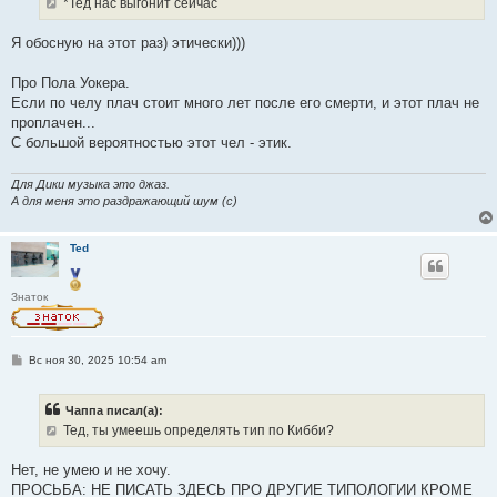
*Тед нас выгонит сейчас
н
и
е
Я обосную на этот раз) этически)))
Про Пола Уокера.
Если по челу плач стоит много лет после его смерти, и этот плач не
проплачен...
С большой вероятностью этот чел - этик.
Для Дики музыка это джаз.
А для меня это раздражающий шум (с)
Ted
Знаток
С
Вс ноя 30, 2025 10:54 am
о
о
б
Чаппа писал(а):
щ
е
Тед, ты умеешь определять тип по Кибби?
н
и
е
Нет, не умею и не хочу.
ПРОСЬБА: НЕ ПИСАТЬ ЗДЕСЬ ПРО ДРУГИЕ ТИПОЛОГИИ КРОМЕ