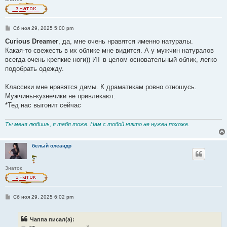
С
Сб ноя 29, 2025 5:00 pm
о
о
Curious Dreamer
, да, мне очень нравятся именно натуралы.
б
Какая-то свежесть в их облике мне видится. А у мужчин натуралов
щ
е
всегда очень крепкие ноги)) ИТ в целом основательный облик, легко
н
подобрать одежду.
и
е
Классики мне нравятся дамы. К драматикам ровно отношусь.
Мужчины-кузнечики не привлекают.
*Тед нас выгонит сейчас
Ты меня любишь, я тебя тоже. Нам с тобой никто не нужен похоже.
белый олеандр
Знаток
С
Сб ноя 29, 2025 6:02 pm
о
о
б
Чаппа писал(а):
щ
е