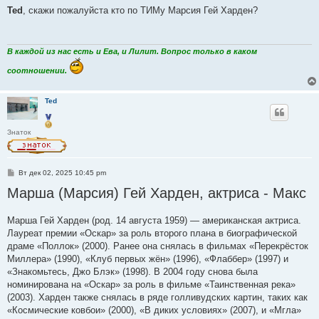
о
Ted
, скажи пожалуйста кто по ТИМу Марсия Гей Харден?
б
щ
е
н
и
В каждой из нас есть и Ева, и Лилит. Вопрос только в каком
е
соотношении.
Ted
Знаток
С
Вт дек 02, 2025 10:45 pm
о
Марша (Марсия) Гей Харден, актриса - Макс
о
б
щ
е
Марша Гей Харден (род. 14 августа 1959) — американская актриса.
н
Лауреат премии «Оскар» за роль второго плана в биографической
и
е
драме «Поллок» (2000). Ранее она снялась в фильмах «Перекрёсток
Миллера» (1990), «Клуб первых жён» (1996), «Флаббер» (1997) и
«Знакомьтесь, Джо Блэк» (1998). В 2004 году снова была
номинирована на «Оскар» за роль в фильме «Таинственная река»
(2003). Харден также снялась в ряде голливудских картин, таких как
«Космические ковбои» (2000), «В диких условиях» (2007), и «Мгла»