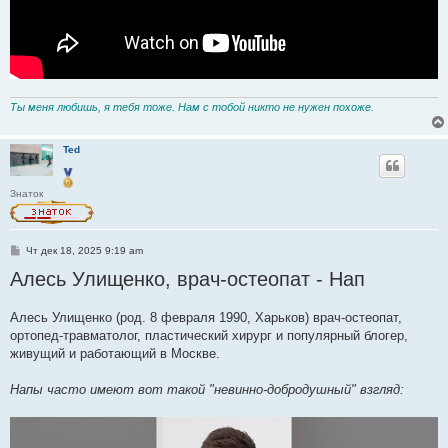
Ты меня любишь, я тебя тоже. Нам с тобой никто не нужен похоже.
Ted
Знаток
С
Чт дек 18, 2025 9:19 am
о
Алесь Улищенко, врач-остеопат - Нап
о
б
щ
е
Алесь Улищенко (род. 8 февраля 1990, Харьков) врач-остеопат,
н
ортопед-травматолог, пластический хирург и популярный блогер,
и
е
живущий и работающий в Москве.
Напы часто имеют вот такой "невинно-добродушный" взгляд: