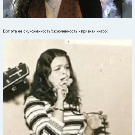
Вот эта её скукоженность/скрюченность - признак интро: