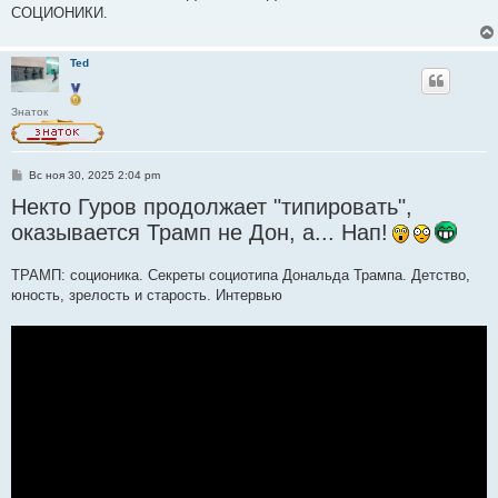
СОЦИОНИКИ.
Ted
Знаток
С
Вс ноя 30, 2025 2:04 pm
о
Некто Гуров продолжает "типировать",
о
б
оказывается Трамп не Дон, а... Нап!
щ
е
н
и
ТРАМП: соционика. Секреты социотипа Дональда Трампа. Детство,
е
юность, зрелость и старость. Интервью