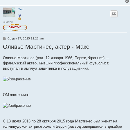
н
и
Ted
е
Знаток
С
Ср дек 17, 2025 12:26 am
о
Оливье Мартинес, актёр - Макс
о
б
щ
е
Оливье Мартинес (род. 12 января 1966, Париж, Франция) —
н
французский актёр, бывший профессиональный футболист,
и
е
выступал в амплуа защитника и полузащитника.
ОМ застенчив:
С 13 июля 2013 по 28 октября 2015 года Мартинес был женат на
голливудской актрисе Хэлли Берри (развод завершился в декабре