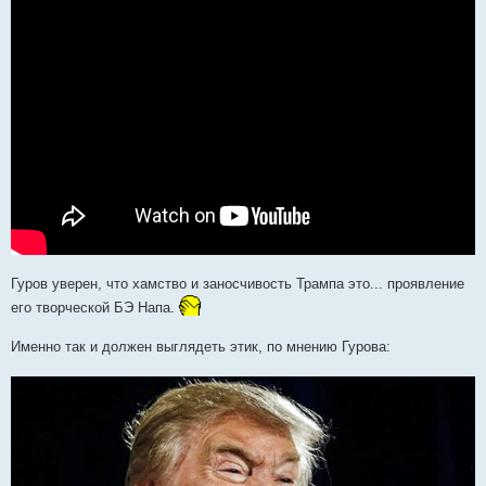
Гуров уверен, что хамство и заносчивость Трампа это... проявление
его творческой БЭ Напа.
Именно так и должен выглядеть этик, по мнению Гурова: