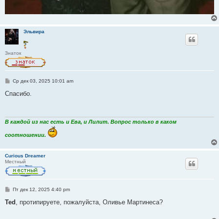
Эльвира
Знаток
С
Ср дек 03, 2025 10:01 am
о
о
Спасибо.
б
щ
е
н
и
В каждой из нас есть и Ева, и Лилит. Вопрос только в каком
е
соотношении.
Curious Dreamer
Местный
С
Пт дек 12, 2025 4:40 pm
о
о
Ted
, протипируете, пожалуйста, Оливье Мартинеса?
б
щ
е