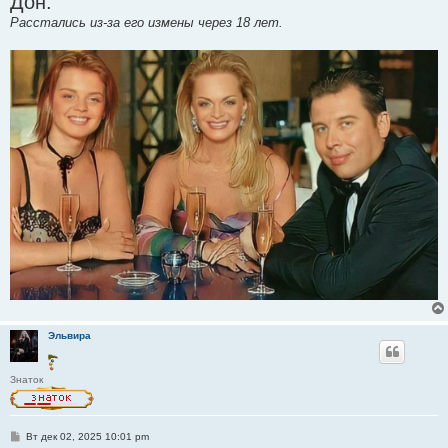
Дон:
Расстались из-за его измены через 18 лет.
Эльвира
Знаток
С
Вт дек 02, 2025 10:01 pm
о