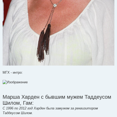
МГХ - интро:
Марша Харден с бывшим мужем Таддеусом
Шилом, Гам:
С 1996 по 2012 год Харден была замужем за реквизитором
Таддеусом Шилом.