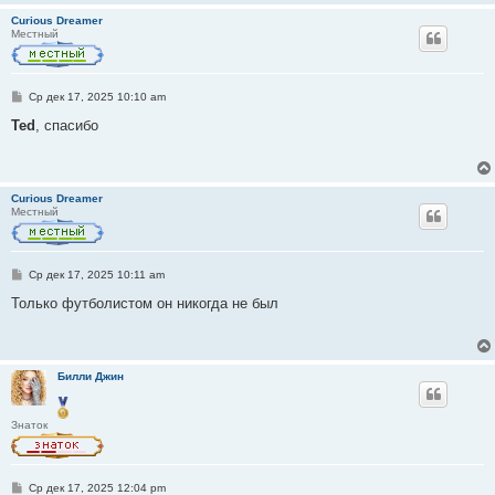
Curious Dreamer
Местный
С
Ср дек 17, 2025 10:10 am
о
о
Ted
, спасибо
б
щ
е
н
и
Curious Dreamer
е
Местный
С
Ср дек 17, 2025 10:11 am
о
о
Только футболистом он никогда не был
б
щ
е
н
и
Билли Джин
е
Знаток
С
Ср дек 17, 2025 12:04 pm