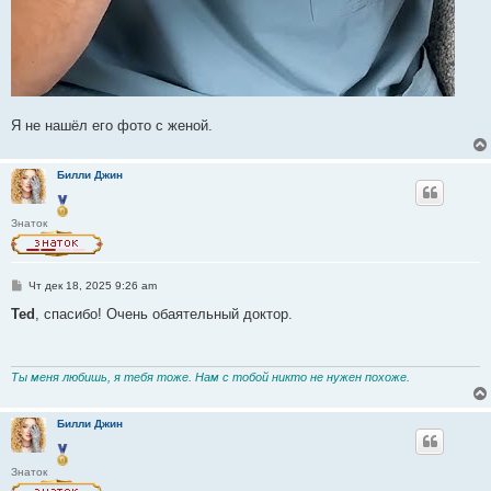
Я не нашёл его фото с женой.
Билли Джин
Знаток
С
Чт дек 18, 2025 9:26 am
о
о
Ted
, спасибо! Очень обаятельный доктор.
б
щ
е
н
и
Ты меня любишь, я тебя тоже. Нам с тобой никто не нужен похоже.
е
Билли Джин
Знаток