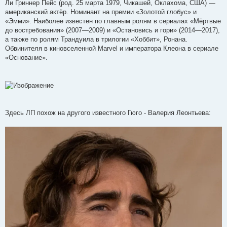
Ли Гриннер Пейс (род. 25 марта 1979, Чикашей, Оклахома, США) —
н
американский актёр. Номинант на премии «Золотой глобус» и
и
е
«Эмми». Наиболее известен по главным ролям в сериалах «Мёртвые
до востребования» (2007—2009) и «Остановись и гори» (2014—2017),
а также по ролям Трандуила в трилогии «Хоббит», Ронана.
Обвинителя в киновселенной Marvel и императора Клеона в сериале
«Основание».
Здесь ЛП похож на другого известного Гюго - Валерия Леонтьева: