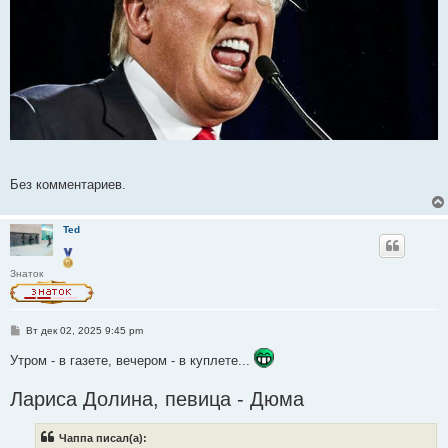
Без комментариев.
Ted
Знаток
С
Вт дек 02, 2025 9:45 pm
о
о
Утром - в газете, вечером - в куплете...
б
щ
е
Лариса Долина, певица - Дюма
н
и
е
Чаппа писал(а):