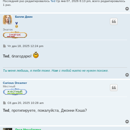
Последний раз редактировалось
Ted
Ср янв 07, 2026 6:13 pm, всего редактировалось
1 раз.
Билли Джин
Знаток
С
Чт дек 18, 2025 12:24 pm
о
о
Ted
, благодарю!
б
щ
е
н
и
Ты меня любишь, я тебя тоже. Нам с тобой никто не нужен похоже.
е
Curious Dreamer
Местный
С
Сб дек 20, 2025 10:28 am
о
о
Ted
, протипируете, пожалуйста, Джонни Кэша?
б
щ
е
н
и
Леся Михайловна