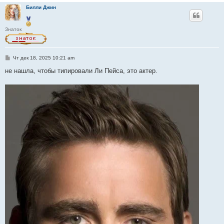
Билли Джин
Знаток
С
Чт дек 18, 2025 10:21 am
о
о
не нашла, чтобы типировали Ли Пейса, это актер.
б
щ
е
н
и
е