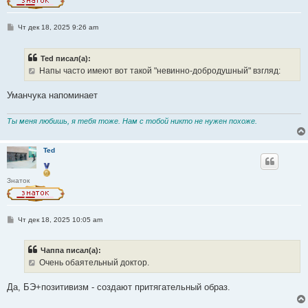
С
Чт дек 18, 2025 9:26 am
о
о
б
Ted писал(а):
щ
е
Напы часто имеют вот такой "невинно-добродушный" взгляд:
н
и
е
Уманчука напоминает
Ты меня любишь, я тебя тоже. Нам с тобой никто не нужен похоже.
Ted
Знаток
С
Чт дек 18, 2025 10:05 am
о
о
б
Чаппа писал(а):
щ
е
Очень обаятельный доктор.
н
и
е
Да, БЭ+позитивизм - создают притягательный образ.