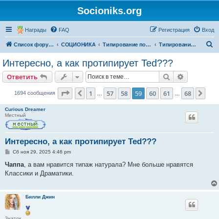
Socioniks.org
Награды
FAQ
Регистрация
Вход
П
Список форумов
СОЦИОНИКА
Типирование по соционике
Типирования Ted
о
Интересно, а как протипирует Ted???
и
Поиск
Расширен
Ответить
с
к
Страница
59
из
68
1
57
58
59
60
61
68
Пред.
Сле
1694 сообщения
…
…
Curious Dreamer
Местный
Интересно, а как протипирует Ted???
С
Сб ноя 29, 2025 4:46 pm
о
о
Чаппа
, а вам нравится типаж натурала? Мне больше нравятся
б
Классики и Драматики.
щ
е
н
и
Билли Джин
е
Знаток