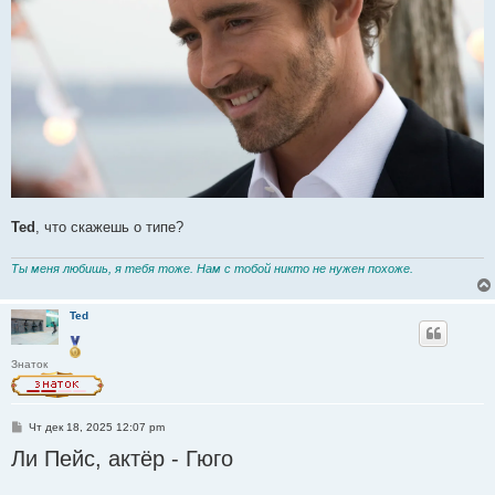
Ted
, что скажешь о типе?
Ты меня любишь, я тебя тоже. Нам с тобой никто не нужен похоже.
Ted
Знаток
С
Чт дек 18, 2025 12:07 pm
о
Ли Пейс, актёр - Гюго
о
б
щ
е