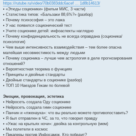
https://rutube.ru/video/70b0383ddc6acef ... 1d8b14613/
• «Этюды соционики» (фильм МИС, 3 части)
• Статистика типов: «Бальзаки 88,6%?» (разбор)
• Почему психософия – это лажа
• У нас появился соционический тест
• Учите соционике детей: инфоаспекты наглядно
• Почему конфиденциальность не всегда оправдана (соционика/
психология)
• Чем выше интенсивность взаимодействия – тем более опасна
малейшая несовместимость между людьми
• Почему соционика – лучше чем астрология в деле прогнозирования
отношений?
• Вероятностная теорема о функциях
• Принципы и двойные стандарты
• Двойные стандарты в соционике (разбор)
• ТОП 10 Наездов Гекам по болевой
Эмоции, провокация, эстетика
• Нейросеть создала Оду соционике
• Нейросеть создала гимн соционике
• Панчин и «лженаука»: что вы реально можете противопоставить?
• Я был отправлен в ЧС, за то, что говорил правду
• «Ужас на крыльях ночи»: двойка за контрольную (мем)
• Мы полетели в космос
• Пикаперы против Инфосамок. Кто победит?