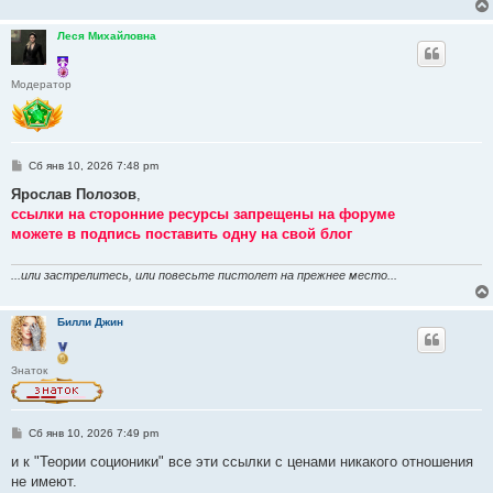
Леся Михайловна
Модератор
С
Сб янв 10, 2026 7:48 pm
о
о
Ярослав Полозов
,
б
ссылки на сторонние ресурсы запрещены на форуме
щ
е
можете в подпись поставить одну на свой блог
н
и
е
...или застрелитесь, или повесьте пистолет на прежнее место...
Билли Джин
Знаток
С
Сб янв 10, 2026 7:49 pm
о
о
и к "Теории соционики" все эти ссылки с ценами никакого отношения
б
не имеют.
щ