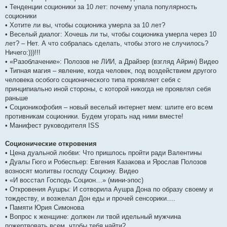
• Тенденции соционики за 10 лет: почему упала популярность
соционики
• Хотите ли вы, чтобы соционика умерла за 10 лет?
• Веселый диалог: Хочешь ли ты, чтобы соционика умерла через 10
лет? – Нет. А что собралась сделать, чтобы этого не случилось?
Ничего:)))!!!
• «Разоблачение»: Полозов не ЛИИ, а Драйзер (взгляд Айрин) Видео
• Типная магия – явление, когда человек, под воздействием другого
человека особого соционического типа проявляет себя с
принципиально иной стороны, с которой никогда не проявлял себя
раньше
• Соционикофобия – новый веселый интернет мем: шлите его всем
противникам соционики. Будем угорать над ними вместе!
• Манифест руководителя ISS
Соционические откровения
• Цена дуальной любви: Что пришлось пройти ради Валентины
• Дуалы Гюго и Робеспьер: Евгения Казакова и Ярослав Полозов
возносят молитвы господу Социону. Видео
• «И восстал Господь Социон…» (мини-эпос)
• Откровения Аушры: И сотворила Аушра Дона по образу своему и
тождеству, и возжелал Дон еды и прочей сенсорики….
• Памяти Юрия Симонова
• Вопрос к женщине: должен ли твой идельный мужчина
пожертвовать всем, чтобы тебя найти?