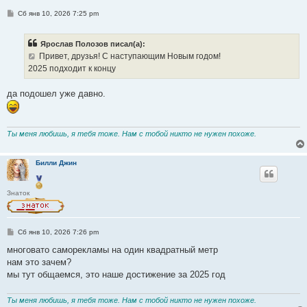
С
Сб янв 10, 2026 7:25 pm
о
о
б
Ярослав Полозов писал(а):
щ
е
Привет, друзья! С наступающим Новым годом!
н
2025 подходит к концу
и
е
да подошел уже давно.
Ты меня любишь, я тебя тоже. Нам с тобой никто не нужен похоже.
Билли Джин
Знаток
С
Сб янв 10, 2026 7:26 pm
о
о
многовато саморекламы на один квадратный метр
б
нам это зачем?
щ
е
мы тут общаемся, это наше достижение за 2025 год
н
и
е
Ты меня любишь, я тебя тоже. Нам с тобой никто не нужен похоже.