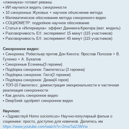
«лженаука» готовит реванш
• ИИ научился видеть синхронности
• 10 синхронных Жуковых + научное объяснение метода
• Математическое обоснование метода синхронного видео
• СОЦИОМЕТР: подробное научное обоснование
• Статья в «Интернаука»: эффект Даннинга-Крюгера (мат. модель)
• Разговорчивость E/I: эксперимент 15 минут (115 участников)
• Разговорчивость E/I: эксперимент 45 минут (115 участников)
Синхронное видео:
• Синхронка: Робеспьер против Дон Кихота: Ярослав Полозов + В.
Гуленко + А. Букалов
• Синхронные Есенины(3 героини)
• Подборка синхронок: Гамлетессы (3 героини)
• Подборка синхронок: Гюго(2 героини)
• Подборка синхронок: Дюма(4 героя)
• ТОП-10 Гамлетесс: демонстрация эмоциональности и частичная
реализация синхронности
• Как делать синхронное видео
• DeepSeek одобряет синхронное видео
Научпоп:
• «Здравствуй Homo socionicus» Научно-популярный фильм о
соционике: просто, доступно для новичков. Делитесь им
https://www.youtube.com/watch?v=2mwTai2JWVw