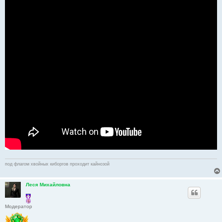
под флагом хвойных киборгов проходит кайнозой
Леся Михайловна
Модератор