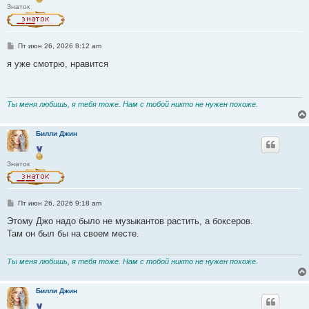
Знаток
С
Пт июн 26, 2026 8:12 am
о
о
я уже смотрю, нравится
б
щ
е
н
и
Ты меня любишь, я тебя тоже. Нам с тобой никто не нужен похоже.
е
Билли Джин
Знаток
С
Пт июн 26, 2026 9:18 am
о
о
Этому Джо надо было не музыкантов растить, а боксеров.
б
Там он был бы на своем месте.
щ
е
н
и
Ты меня любишь, я тебя тоже. Нам с тобой никто не нужен похоже.
е
Билли Джин