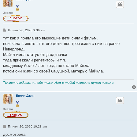
Знаток
С
Пт июн 26, 2026 9:36 am
о
о
тут как я поняла его выросшие дети сняли фильм.
б
поискала в инете - так его дети, все трое жили с ним на ранчо
щ
е
Неверлэнд,
н
Майкл имел статус отца-одиночки.
и
е
туда приезжали репетиторы и т.п.
младшему было 7 лет, когда не стало Майкла.
потом они жили со своей бабушкой, матерью Майкла.
Ты меня любишь, я тебя тоже. Нам с тобой никто не нужен похоже.
Билли Джин
Знаток
С
Пт июн 26, 2026 10:23 am
о
о
досмотрела