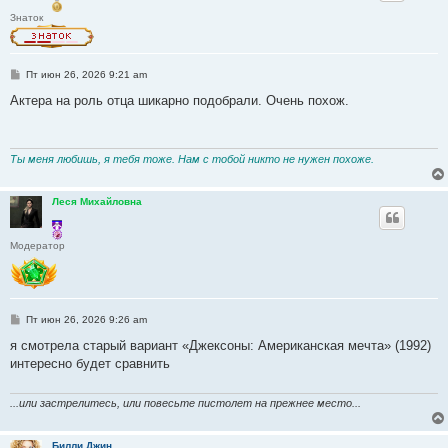
Знаток
С
Пт июн 26, 2026 9:21 am
о
о
Актера на роль отца шикарно подобрали. Очень похож.
б
щ
е
н
и
Ты меня любишь, я тебя тоже. Нам с тобой никто не нужен похоже.
е
Леся Михайловна
Модератор
С
Пт июн 26, 2026 9:26 am
о
о
я смотрела старый вариант «Джексоны: Американская мечта» (1992)
б
интересно будет сравнить
щ
е
н
и
...или застрелитесь, или повесьте пистолет на прежнее место...
е
Билли Джин