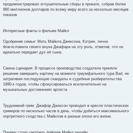
продемонстрировал оглушительные сборы в прокате, собрав более
880 миллионов долларов по всему миру всего за несколько месяцев
показов.
Интересные факты о фильме Майкл
Одобрение семьи: Мать Майкла Джексона, Кэтрин, лично
благословила своего внука Джафара на эту роль, отметив, что он
идеально передает дух её сына.
Смена сценария: В процессе производства создатели приняли
решение завершить картину на моменте триумфального тура Bad, не
затрагивая последующие скандалы и судебные разбирательства
1990-х годов, чтобы сфокусироваться исключительно на
музыкальных достижениях артиста.
Трудоемкий грим: Джафар Джексон проводил в кресле пластических
гримеров по несколько часов в день, чтобы добиться максимального
портретного сходства с Майклом в разные эпохи его жизни.
Почему стоит смотреть байопик Майкл онлайн