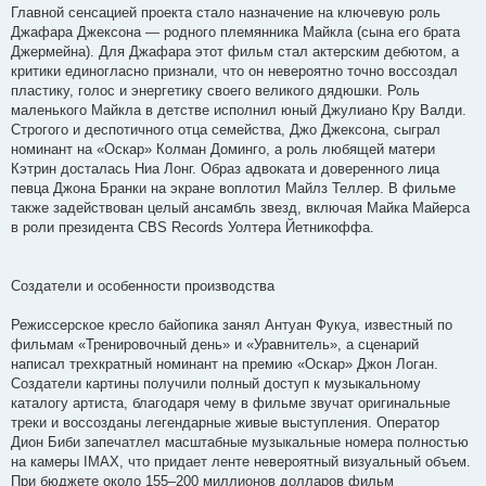
Главной сенсацией проекта стало назначение на ключевую роль
Джафара Джексона — родного племянника Майкла (сына его брата
Джермейна). Для Джафара этот фильм стал актерским дебютом, а
критики единогласно признали, что он невероятно точно воссоздал
пластику, голос и энергетику своего великого дядюшки. Роль
маленького Майкла в детстве исполнил юный Джулиано Кру Валди.
Строгого и деспотичного отца семейства, Джо Джексона, сыграл
номинант на «Оскар» Колман Доминго, а роль любящей матери
Кэтрин досталась Ниа Лонг. Образ адвоката и доверенного лица
певца Джона Бранки на экране воплотил Майлз Теллер. В фильме
также задействован целый ансамбль звезд, включая Майка Майерса
в роли президента CBS Records Уолтера Йетникоффа.
Создатели и особенности производства
Режиссерское кресло байопика занял Антуан Фукуа, известный по
фильмам «Тренировочный день» и «Уравнитель», а сценарий
написал трехкратный номинант на премию «Оскар» Джон Логан.
Создатели картины получили полный доступ к музыкальному
каталогу артиста, благодаря чему в фильме звучат оригинальные
треки и воссозданы легендарные живые выступления. Оператор
Дион Биби запечатлел масштабные музыкальные номера полностью
на камеры IMAX, что придает ленте невероятный визуальный объем.
При бюджете около 155–200 миллионов долларов фильм