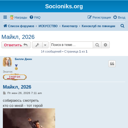
Socioniks.org
Награды
FAQ
Регистрация
Вход
П
Список форумов
ИСКУССТВО
Кинотеатр
Киноклуб по пяницам
о
Майкл, 2026
и
Поиск
Расширен
Ответить
с
14 сообщений • Страница
1
из
1
к
Билли Джин
Знаток
Майкл, 2026
С
Пт июн 26, 2026 7:11 am
о
о
собираюсь смотреть
б
кто со мной - тот герой
щ
е
н
и
е