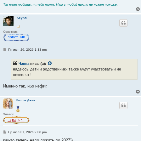
Ты меня любишь, я тебя тоже. Нам с тобой никто не нужен похоже.
Keynol
Советник
С
Пн июн 29, 2026 1:33 pm
о
о
б
Чаппа
писал(а):
щ
е
надеюсь, дети и родственники также будут участвовать и не
н
позволят!
и
е
Именно так, ибо нефиг.
Билли Джин
Знаток
С
Ср июл 01, 2026 9:08 pm
о
о
как-то теперь надо дожить до 2027))