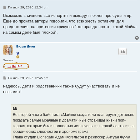
С
Пн июн 29, 2026 12:34 pm
о
о
Возможно в сиквеле всё испортят и выдадут поклеп про суды и пр.
б
Еще до проката авторы говорили, что всю жесть оставили для
щ
е
продолжения, на претензии крикунов "где правда про то, какой Майкл
н
на самом деле был плохой".
и
е
Билли Джин
Знаток
С
Пн июн 29, 2026 12:45 pm
о
о
надеюсь, дети и родственники также будут участвовать и не
б
позволят!
щ
е
н
и
е
Во второй части байопика «Майкл» создатели планируют детально
показать самые мрачные и драматичные страницы жизни поп-
короля, которые были полностью исключены из первой ленты из-за
юридических сложностей и хронометража.
Глава студии Lionsgate Адам Фогельсон и режиссер Антуан Фукуа