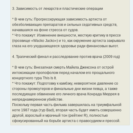
3. Зависимость от лекарств и пластические операции
* В чем суть: Прогрессирующая зависимость артиста от
обезболивающих препаратов и сильных седативных средств,
начавшаяся на фоне стресса от судов.
* Что покажут: Изменение внешности, жесткую критику в прессе
(прозвище «Wacko Jacko») и то, как окружение артиста закрывало
глаза на его ухудшающееся здоровье ради финансовых выгот.
4. Трагический финал и расследование против врача (2009 год)
* В чем суть: Внезапная смерть Майкла Джексона от острой
интоксикации пропофолом перед началом его прощального
концертного тура This Is It.
* Что покажут: Подготовку к камбэку, невероятное давление со
стороны промоутеров и финальные дни жизни певца, а также
последующее обвинение его личного врача Конрада Мюррея в
непреднамеренном убийстве.
Поскольку первая часть фильма завершилась на триумфальной
ноте 1987 года (тур Bad), вторая часть будет иметь совершенно
другой, взрослый и мрачный тон (рейтинг R), полностью
сфокусированный на борьбе артиста с правосудием и прессой.