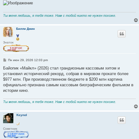
б
щ
е
н
и
Ты меня любишь, я тебя тоже. Нам с тобой никто не нужен похоже.
е
Билли Джин
Знаток
С
Пн июн 29, 2026 12:03 pm
о
о
Байопик «Майкл» (2026) стал грандиозным кассовым хитом и
б
установил исторический рекорд, собрав в мировом прокате более
щ
е
$977 млн. При производственном бюджете в $200 млн картина
н
официально признана самым кассовым биографическим фильмом в
и
е
истории кино.
Ты меня любишь, я тебя тоже. Нам с тобой никто не нужен похоже.
Keynol
Советник