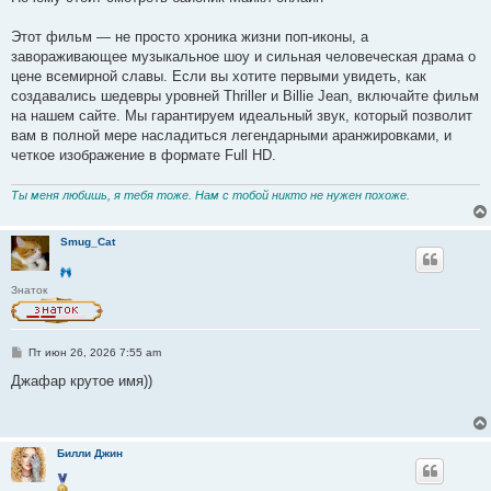
Этот фильм — не просто хроника жизни поп-иконы, а
завораживающее музыкальное шоу и сильная человеческая драма о
цене всемирной славы. Если вы хотите первыми увидеть, как
создавались шедевры уровней Thriller и Billie Jean, включайте фильм
на нашем сайте. Мы гарантируем идеальный звук, который позволит
вам в полной мере насладиться легендарными аранжировками, и
четкое изображение в формате Full HD.
Ты меня любишь, я тебя тоже. Нам с тобой никто не нужен похоже.
Smug_Cat
Знаток
С
Пт июн 26, 2026 7:55 am
о
о
Джафар крутое имя))
б
щ
е
н
и
Билли Джин
е