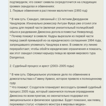
подтвердили, что сюжет сиквела сосредоточится на следующих
громких скандалах и обвинениях:
1. Первые обвинения в растлении малолетних (1993 год)
* В чем суть: Скандал, связанный с 13-летним Джорданом
Чандлером. Изначально режиссер Антуан Фукуа уже отснял эти
сцены для первой части (включая унизительный полицейский
обыск и раздевание Джексона догола в поместье Неверленд).
* Почему покажут в сиквеле: Кадры вырезали из первой части
перед самой премьерой из-за юридического соглашения 1994 года,
запрещавшего упоминать Чандлера в кино. В сиквеле эту линию
переработают, чтобы обойти юридические ограничения и показать,
как этот скандал сломал карьеру певца во время мирового тура
Dangerous.
2. Судебный процесс и арест (2003–2005 годы)
* В чем суть: Официальное уголовное дело по обвинению в
домогательствах к Гэвину Арвизо, которое привело к полноценному
суду.
* Что покажут: Создатели планируют воссоздать громкий судебный
процесс 2005 года, который закончился полным оправданием
Джексона по всем пунктам, но окончательно подорвал его
эмоциональное и физическое здоровье. Будет показано, как певец
переживал статус «главного монстра в мировых медиа».