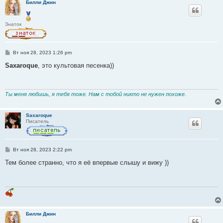
Билли Джин
Знаток
С
Вт ноя 28, 2023 1:26 pm
о
о
Saxaroque
, это культовая песенка))
б
щ
е
н
и
Ты меня любишь, я тебя тоже. Нам с тобой никто не нужен похоже.
е
Saxaroque
Писатель
С
Вт ноя 28, 2023 2:22 pm
о
о
Тем более странно, что я её впервые слышу и вижу ))
б
щ
е
н
и
е
Билли Джин