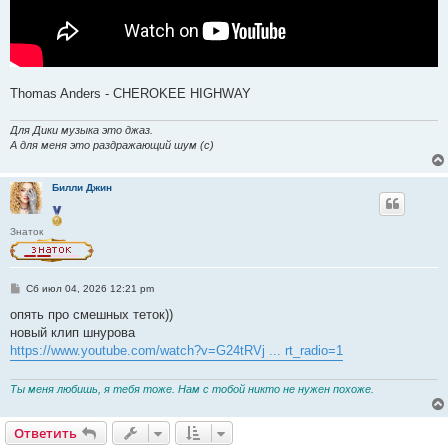
Thomas Anders - CHEROKEE HIGHWAY
Для Дики музыка это джаз.
А для меня это раздражающий шум (с)
Билли Джин
Знаток
С
Сб июл 04, 2026 12:21 pm
о
о
опять про смешных теток))
б
новый клип шнурова
щ
е
https://www.youtube.com/watch?v=G24tRVj ... rt_radio=1
н
и
е
Ты меня любишь, я тебя тоже. Нам с тобой никто не нужен похоже.
Ответить