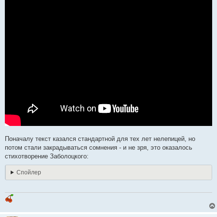
Поначалу текст казался стандартной для тех лет нелепицей, но
потом стали закрадываться сомнения - и не зря, это оказалось
стихотворение Заболоцкого:
Спойлер