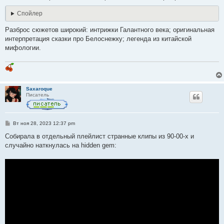
б
щ
Спойлер
е
н
и
Разброс сюжетов широкий: интрижки Галантного века; оригинальная
е
интерпретация сказки про Белоснежку; легенда из китайской
мифологии.
Saxaroque
Писатель
С
Вт ноя 28, 2023 12:37 pm
о
о
Собирала в отдельный плейлист странные клипы из 90-00-х и
б
случайно наткнулась на hidden gem:
щ
е
н
и
е