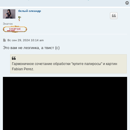
белый олеандр
Знаток
С
Вс сен 29, 2024 10:14 am
о
о
Это вам не лезгинка, а твист (с)
б
щ
е
н
Гармоничное сочетание обработки "купите папиросы" и картин
и
е
Fabian Perez.