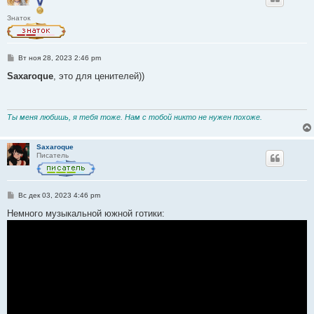
Знаток
С
Вт ноя 28, 2023 2:46 pm
о
о
Saxaroque
, это для ценителей))
б
щ
е
н
и
Ты меня любишь, я тебя тоже. Нам с тобой никто не нужен похоже.
е
Saxaroque
Писатель
С
Вс дек 03, 2023 4:46 pm
о
о
Немного музыкальной южной готики:
б
щ
е
н
и
е