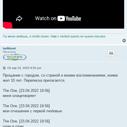
Ты меня любишь, я тебя тоже. Нам с тобой никто не нужен похоже.
halfblood
Писатель
С
Сб апр 23, 2022 9:52 pm
о
о
Прощание с городом, со страной и моими воспоминаниями, коими
б
жил 10 лет. Переписка прилагается.
щ
е
н
The One, [23.04.2022 19:56]
и
е
меня олицетворяет
The One, [23.04.2022 19:56]
мои отношения с первой любовью
The One, [23.04.2022 19:56]
один в один