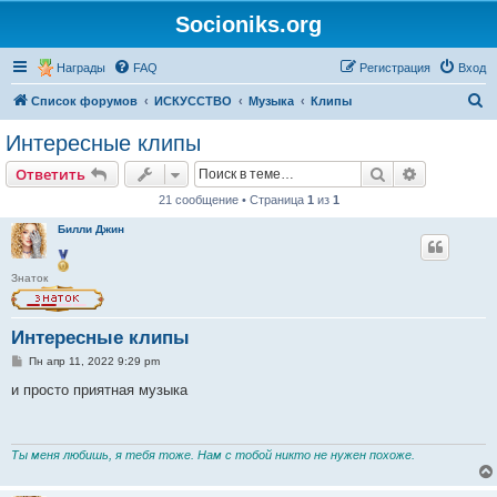
Socioniks.org
Награды
FAQ
Регистрация
Вход
П
Список форумов
ИСКУССТВО
Музыка
Клипы
о
Интересные клипы
и
Поиск
Расширен
Ответить
с
21 сообщение • Страница
1
из
1
к
Билли Джин
Знаток
Интересные клипы
С
Пн апр 11, 2022 9:29 pm
о
о
и просто приятная музыка
б
щ
е
н
и
Ты меня любишь, я тебя тоже. Нам с тобой никто не нужен похоже.
е