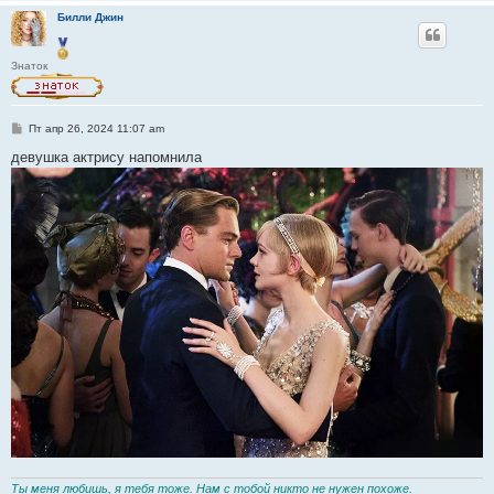
Билли Джин
Знаток
С
Пт апр 26, 2024 11:07 am
о
о
девушка актрису напомнила
б
щ
е
н
и
е
Ты меня любишь, я тебя тоже. Нам с тобой никто не нужен похоже.