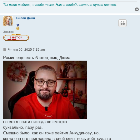
Ты меня любишь, я тебя тоже. Нам с тобой никто не нужен похоже.
Билли Джин
Знаток
С
Чт янв 09, 2025 7:15 am
о
о
Рамин еще есть блогер, кмк, Дюма
б
щ
е
н
и
е
но его я почти никогда не смотрю
буквально, пару раз.
Смешно было, как он тоже хейтил Анкудинову, но,
когда она его пригласила в свой клип, весь хейт куда-то