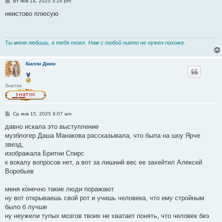
С
Вт янв 14, 2025 3:24 pm
о
о
неистово плюсую
б
щ
е
н
и
Ты меня любишь, я тебя тоже. Нам с тобой никто не нужен похоже.
е
Билли Джин
Знаток
С
Ср янв 15, 2025 9:07 am
о
о
давно искала это выступление
б
музблогер Даша Манакова рассказывала, что была на шоу Ярче
щ
е
звезд,
н
изображала Бритни Спирс
и
е
к вокалу вопросов нет, а вот за лишний вес ее захейтил Алексей
Воробьев
меня конечно такие люди поражают
ну вот открываешь свой рот и учишь человека, что ему стройным
было б лучше
ну неужели тупых мозгов твоих не хватает понять, что человек без