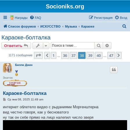
Socioniks.org
Награды
FAQ
Регистрация
Вход
П
Список форумов
ИСКУССТВО
Музыка
Караоке
о
Караоке-болталка
и
Поиск
Расширен
Ответить
с
к
Страница
38
из
47
1
36
37
38
39
40
47
Пред.
Сле
1171 сообщение
…
…
Билли Джин
Знаток
Караоке-болталка
С
Ср янв 08, 2025 11:49 am
о
о
интернет облетело видео с рыданиями Моргенштерна
б
вид честно говоря, как у бесноватого
щ
е
ну так он себе прямо на лицо налепил число зверя
н
и
е