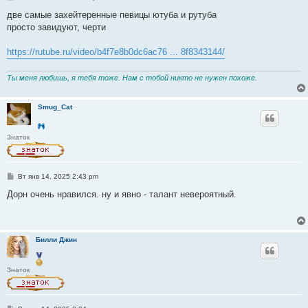
о
о
две самые захейтеренные певицы ютуба и рутуба
б
просто завидуют, черти
щ
е
н
https://rutube.ru/video/b4f7e8b0dc6ac76 ... 8f8343144/
и
е
Ты меня любишь, я тебя тоже. Нам с тобой никто не нужен похоже.
Smug_Cat
Знаток
С
Вт янв 14, 2025 2:43 pm
о
о
Дорн очень нравился. ну и явно - талант невероятный.
б
щ
е
н
и
Билли Джин
е
Знаток