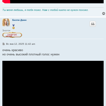
Ты меня любишь, я тебя тоже. Нам с тобой никто не нужен похоже.
Билли Джин
Знаток
С
Вс янв 12, 2025 11:42 am
о
о
очень красиво
б
но очень высокий плотный голос нужен
щ
е
н
и
е