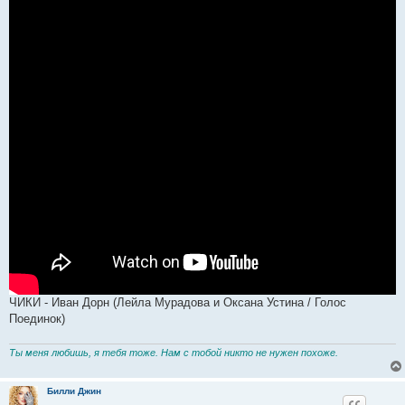
ЧИКИ - Иван Дорн (Лейла Мурадова и Оксана Устина / Голос
Поединок)
Ты меня любишь, я тебя тоже. Нам с тобой никто не нужен похоже.
Билли Джин