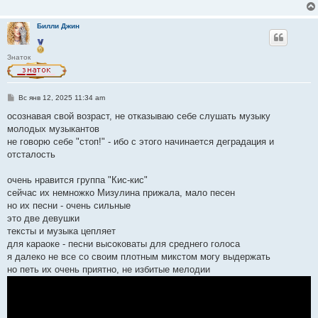
Билли Джин
Знаток
С
Вс янв 12, 2025 11:34 am
о
о
осознавая свой возраст, не отказываю себе слушать музыку
б
молодых музыкантов
щ
е
не говорю себе "стоп!" - ибо с этого начинается деградация и
н
отсталость
и
е
очень нравится группа "Кис-кис"
сейчас их немножко Мизулина прижала, мало песен
но их песни - очень сильные
это две девушки
тексты и музыка цепляет
для караоке - песни высоковаты для среднего голоса
я далеко не все со своим плотным микстом могу выдержать
но петь их очень приятно, не избитые мелодии