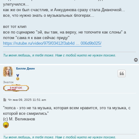
улетучился...
как же он был счастлив, и Анкудинова сразу стала Дианочкой...
все, что нужно знать о музыкальных блогерах...
вот тот клип
все по сценарию "эй, вы там, на верху, не топочите как слоны" а
потом "сама я к вам сейчас приду"
https://rutube.ru/video/975f03412f3ab4d ... 006d9b025/
Ты меня любишь, я тебя тоже. Нам с тобой никто не нужен похоже.
Билли Джин
Знаток
С
Чт янв 09, 2025 11:51 am
о
о
"попса - это не та музыка, которая всем нравится, это та музыка, с
б
которой все смирились"
щ
е
(с) М. Великанов
н
и
е
Ты меня любишь, я тебя тоже. Нам с тобой никто не нужен похоже.