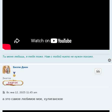
Ты меня любишь, я тебя тоже. Нам с тобой никто не нужен похоже.
Билли Джин
Знаток
С
Вс янв 12, 2025 11:45 am
о
о
а это самое любимое мое, хулиганское
б
щ
е
н