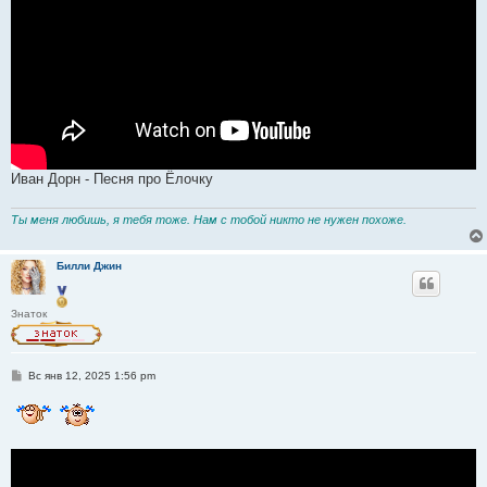
Иван Дорн - Песня про Ёлочку
Ты меня любишь, я тебя тоже. Нам с тобой никто не нужен похоже.
Билли Джин
Знаток
С
Вс янв 12, 2025 1:56 pm
о
о
б
щ
е
н
и
е