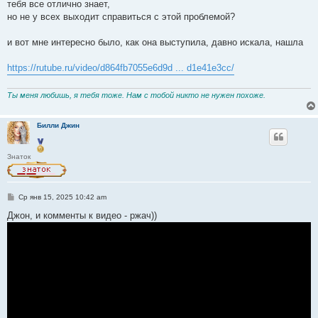
тебя все отлично знает,
но не у всех выходит справиться с этой проблемой?
и вот мне интересно было, как она выступила, давно искала, нашла
https://rutube.ru/video/d864fb7055e6d9d ... d1e41e3cc/
Ты меня любишь, я тебя тоже. Нам с тобой никто не нужен похоже.
Билли Джин
Знаток
С
Ср янв 15, 2025 10:42 am
о
о
Джон, и комменты к видео - ржач))
б
щ
е
н
и
е