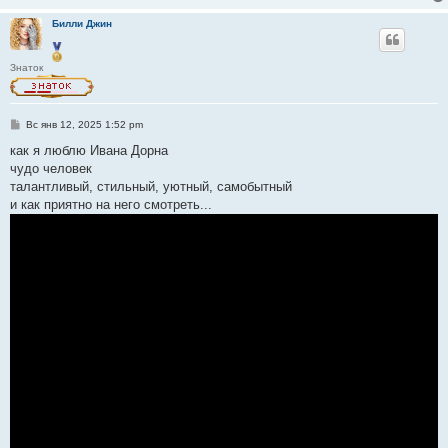
Билли Джин
Знаток
С
Вс янв 12, 2025 1:52 pm
о
о
как я люблю Ивана Дорна
б
чудо человек
щ
е
талантливый, стильный, уютный, самобытный
н
и как приятно на него смотреть...
и
е