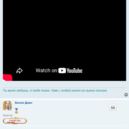
Ты меня любишь, я тебя тоже. Нам с тобой никто не нужен похоже.
Билли Джин
Знаток