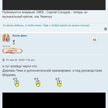
Публикуется впервые! 1993г., Сергей Соседов - теперь он
музыкальный критик, как Уманчук
Ты меня любишь, я тебя тоже. Нам с тобой никто не нужен похоже.
Билли Джин
Знаток
С
Пт янв 24, 2025 7:52 pm
о
о
а тут вообще черти что:
б
Дорновы Чики в дополнительной оранжировке, и под руководством
щ
е
Шнурова
н
и
е