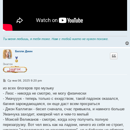
Ты меня любишь, я тебя тоже. Нам с тобой никто не нужен похоже.
Билли Джин
Знаток
С
Ср янв 08, 2025 9:20 pm
о
о
из всех блогеров про музыку
б
- Леос - никогда не смотрю, не могу физически
щ
е
- Умачууук - теперь только с ехидством, такой падонок оказался,
н
багиня зарождающаяся, он еще даст всем просраться
и
е
- Джон Каллиган - бесил сначала, счас привыкла, и намного больше
Уманчука заходит, юморной чел и чем-то милый
- Моисей Великанов - смотрю, когда хочу получить полную
перезагрузку. Вот чел весь как на ладони, ничего из себя не строит,
никакого "интеллигента из консерватории", но и бабушек не обирает.