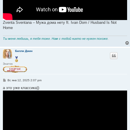
Zventa Sventana – Мужа дома нету ft. Ivan Dorn / Husband Is Not
Home
Ты меня любишь, я тебя тоже. Нам с тобой никто не нужен похоже.
Билли Джин
Знаток
С
Вс янв 12, 2025 2:07 pm
о
о
а это уже классика))
б
щ
е
н
и
е